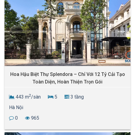
Hoa Hậu Biệt Thự Splendora – Chỉ Với 12 Tỷ Cải Tạo
Toàn Diện, Hoàn Thiện Trọn Gói
2
443 m
/sàn
5
3 tầng
Hà Nội
0
965