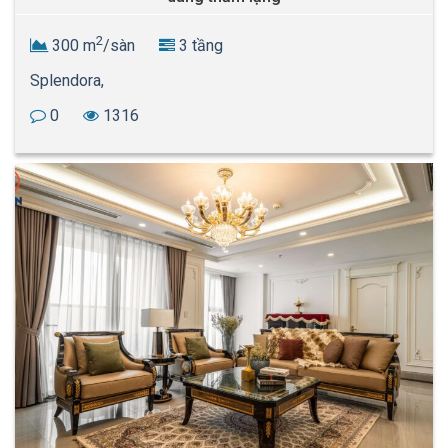
2
300 m
/sàn
3 tầng
Splendora,
0
1316