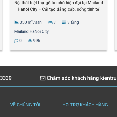
Nội thất biệt thự gỗ óc chó hiện đại tại Mailand
Hanoi City – Cải tạo đẳng cấp, sống tinh tế
2
350 m
/sàn
3
3 tầng
Mailand HaNoi City
0
996
 3339
Chăm sóc khách hàng
kientr
VỀ CHÚNG TÔI
HỖ TRỢ KHÁCH HÀNG