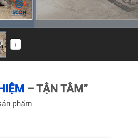
›
HIỆM
–
TẬN TÂM
”
 sản phẩm