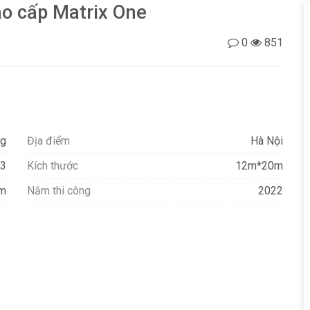
ao cấp Matrix One
0
851
ng
Địa điểm
Hà Nội
3
Kích thước
12m*20m
am
Năm thi công
2022