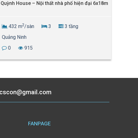
Quỳnh House – Nội thất nhà phố hiện đại 6x18m
Minh V
2
432 m
/sàn
3
3 tầng
80
Quảng Ninh
TP Vi
0
915
0
ucscon@gmail.com
FANPAGE