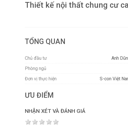
Thiết kế nội thất chung cư c
TỔNG QUAN
Chủ đầu tư
Anh Dũ
Phòng ngủ
Đơn vị thực hiện
S-con Việt N
ƯU ĐIỂM
NHẬN XÉT VÀ ĐÁNH GIÁ
1 star
2 stars
3 stars
4 stars
5 stars