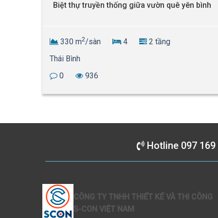
 Dưỡng
Biệt thự truyền thống giữa vườn quê yên bình
2
330 m
/sàn
4
2 tầng
Thái Bình
0
936
Hotline 097 169
CÔNG TY TNHH THIẾT KẾ VÀ THI CÔNG
S-CON VIỆT NAM