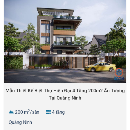
Mẫu thiết kế biệt thự vườn hiện đại 3 tầng 300m2
Splendora An Khánh
2
300 m
/sàn
3 tầng
Hà Nội