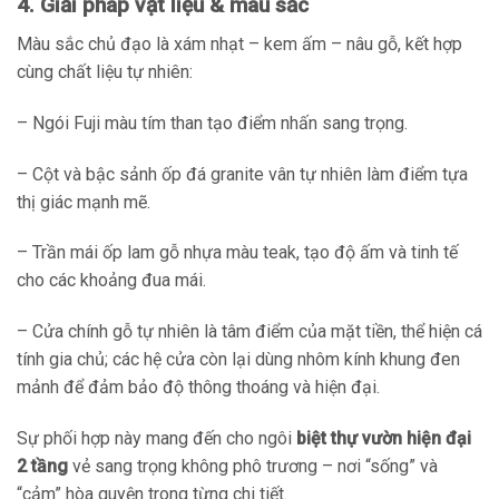
4. Giải pháp vật liệu & màu sắc
Màu sắc chủ đạo là xám nhạt – kem ấm – nâu gỗ, kết hợp
cùng chất liệu tự nhiên:
– Ngói Fuji màu tím than tạo điểm nhấn sang trọng.
– Cột và bậc sảnh ốp đá granite vân tự nhiên làm điểm tựa
thị giác mạnh mẽ.
– Trần mái ốp lam gỗ nhựa màu teak, tạo độ ấm và tinh tế
cho các khoảng đua mái.
– Cửa chính gỗ tự nhiên là tâm điểm của mặt tiền, thể hiện cá
tính gia chủ; các hệ cửa còn lại dùng nhôm kính khung đen
mảnh để đảm bảo độ thông thoáng và hiện đại.
Sự phối hợp này mang đến cho ngôi
biệt thự vườn hiện đại
2 tầng
vẻ sang trọng không phô trương – nơi “sống” và
“cảm” hòa quyện trong từng chi tiết.