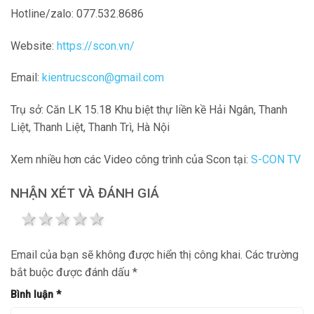
Hotline/zalo: 077.532.8686
Website:
https://scon.vn/
Email:
kientrucscon@gmail.com
Trụ sở: Căn LK 15.18 Khu biệt thự liền kề Hải Ngân, Thanh
Liệt, Thanh Liệt, Thanh Trì, Hà Nội
Xem nhiều hơn các Video công trình của Scon tại:
S-CON TV
NHẬN XÉT VÀ ĐÁNH GIÁ
1 star
2 stars
3 stars
4 stars
5 stars
Email của bạn sẽ không được hiển thị công khai.
Các trường
bắt buộc được đánh dấu
*
Bình luận
*