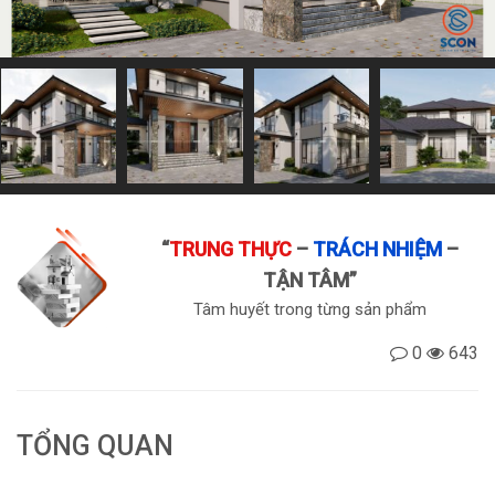
“
TRUNG THỰC
–
TRÁCH NHIỆM
–
TẬN TÂM
”
Tâm huyết trong từng sản phẩm
0
643
TỔNG QUAN