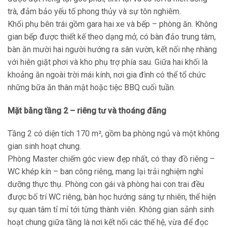
trà, đảm bảo yếu tố phong thủy và sự tôn nghiêm.
Khối phụ bên trái gồm gara hai xe và bếp – phòng ăn. Không
gian bếp được thiết kế theo dạng mở, có bàn đảo trung tâm,
bàn ăn mười hai người hướng ra sân vườn, kết nối nhẹ nhàng
với hiên giặt phơi và kho phụ trợ phía sau. Giữa hai khối là
khoảng ăn ngoài trời mái kính, nơi gia đình có thể tổ chức
những bữa ăn thân mật hoặc tiệc BBQ cuối tuần.
Mặt bằng tầng 2 – riêng tư và thoáng đãng
Tầng 2 có diện tích 170 m², gồm ba phòng ngủ và một không
gian sinh hoạt chung.
Phòng Master chiếm góc view đẹp nhất, có thay đồ riêng –
WC khép kín – ban công riêng, mang lại trải nghiệm nghỉ
dưỡng thực thụ. Phòng con gái và phòng hai con trai đều
được bố trí WC riêng, bàn học hướng sáng tự nhiên, thể hiện
sự quan tâm tỉ mỉ tới từng thành viên. Không gian sảnh sinh
hoạt chung giữa tầng là nơi kết nối các thế hệ, vừa để đọc