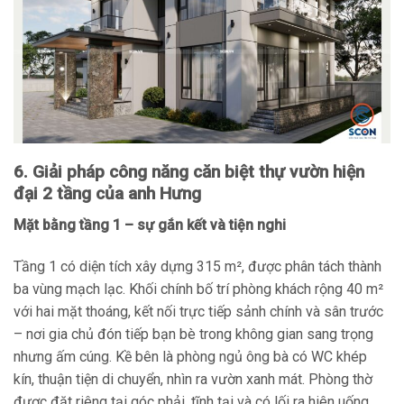
6. Giải pháp công năng căn biệt thự vườn hiện
đại 2 tầng của anh Hưng
Mặt bằng tầng 1 – sự gắn kết và tiện nghi
Tầng 1 có diện tích xây dựng 315 m², được phân tách thành
ba vùng mạch lạc. Khối chính bố trí phòng khách rộng 40 m²
với hai mặt thoáng, kết nối trực tiếp sảnh chính và sân trước
– nơi gia chủ đón tiếp bạn bè trong không gian sang trọng
nhưng ấm cúng. Kề bên là phòng ngủ ông bà có WC khép
kín, thuận tiện di chuyển, nhìn ra vườn xanh mát. Phòng thờ
được đặt riêng tại góc phải, tĩnh tại và có lối ra hiên uống