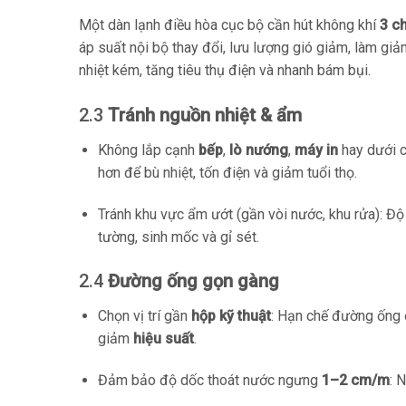
Một dàn lạnh điều hòa cục bộ cần hút không khí
3 c
áp suất nội bộ thay đổi, lưu lượng gió giảm, làm gi
nhiệt kém, tăng tiêu thụ điện và nhanh bám bụi.
2.3
Tránh nguồn nhiệt & ẩm
Không lắp cạnh
bếp
,
lò nướng
,
máy in
hay dưới c
hơn để bù nhiệt, tốn điện và giảm tuổi thọ.
Tránh khu vực ẩm ướt (gần vòi nước, khu rửa): Độ
tường, sinh mốc và gỉ sét.
2.4
Đường ống gọn gàng
Chọn vị trí gần
hộp kỹ thuật
: Hạn chế đường ống 
giảm
hiệu suất
.
Đảm bảo độ dốc thoát nước ngưng
1–2 cm/m
: 