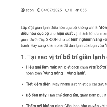
scon
04/07/2025
0
855
Lắp đặt giàn lạnh điều hòa cục bộ không chỉ là
“đóng
điều hòa cục bộ
cho
hiệu suất
vận hành tối ưu, man
gian. Dưới đây, S-CON chia sẻ
kinh nghiệm vàng
về
tránh. Hãy cùng khám phá để dàn lạnh của bạn vừa
“
1. Tại sao
vị trí bố trí giàn lạn
Hiệu quả làm mát:
Khi biết cách chọn
vị trí bố t
hoàn toàn
“vùng nóng – vùng lạnh”
.
Tiết kiệm điện:
Máy nhanh đạt nhiệt độ cài đặt, 
Độ bền máy:
Hạn chế
đọng ẩm
, giảm bám bụi, ít
Thẩm mỹ không gian:
Giàn lạnh
hòa quyện
với t