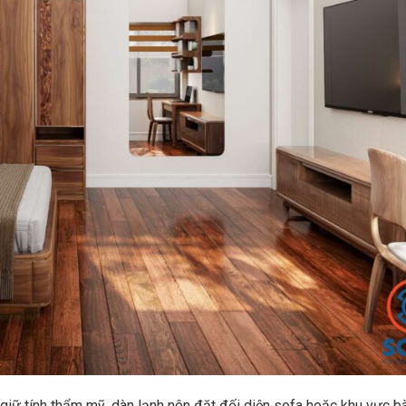
 giữ tính thẩm mỹ, dàn lạnh nên đặt đối diện sofa hoặc khu vực b