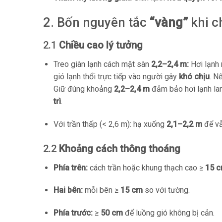
2. Bốn nguyên tắc
“vàng”
khi 
2.1
Chiều cao lý tưởng
Treo giàn lạnh cách mặt sàn
2,2–2,4 m:
Hơi lạnh 
gió lạnh thổi trực tiếp vào người gây
khó chịu
. N
Giữ đúng khoảng
2,2–2,4 m
đảm bảo hơi lạnh la
trì
.
Với trần thấp (< 2,6 m): hạ xuống
2,1–2,2 m
để vẫ
2.2
Khoảng cách thông thoáng
Phía trên:
cách trần hoặc khung thạch cao ≥
15 
Hai bên:
mỗi bên ≥
15 cm
so với tường.
Phía trước:
≥
50 cm
để luồng gió không bị cản.