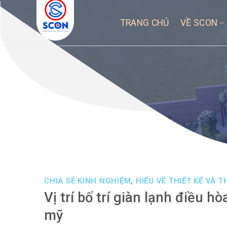
Skip
to
TRANG CHỦ
VỀ SCON
content
CHIA SẺ KINH NGHIỆM
,
HIỂU VỀ THIẾT KẾ VÀ T
Vị trí bố trí giàn lạnh điều 
mỹ