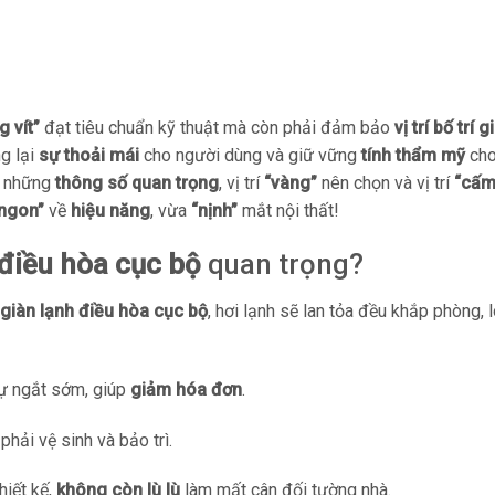
 vít”
đạt tiêu chuẩn kỹ thuật mà còn phải đảm bảo
vị trí bố trí 
g lại
sự thoải mái
cho người dùng và giữ vững
tính thẩm mỹ
cho
 những
thông số quan trọng
, vị trí
“vàng”
nên chọn và vị trí
“cấm
ngon”
về
hiệu năng
, vừa
“nịnh”
mắt nội thất!
h điều hòa cục bộ
quan trọng?
rí giàn lạnh điều hòa cục bộ
, hơi lạnh sẽ lan tỏa đều khắp phòng, 
tự ngắt sớm, giúp
giảm hóa đơn
.
 phải vệ sinh và bảo trì.
hiết kế,
không còn lù lù
làm mất cân đối tường nhà.