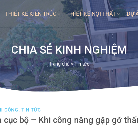
THIẾT KẾ KIẾN TRÚC
THIẾT KẾ NỘI THẤT
DỰ 
CHIA SẺ KINH NGHIỆM
Trang chủ
»
Tin tức
HI CÔNG
,
TIN TỨC
hòa cục bộ – Khi công năng gặp gỡ th