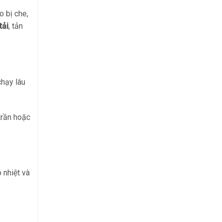
o bị che,
tải
, tản
chạy lâu
trần hoặc
 nhiệt và