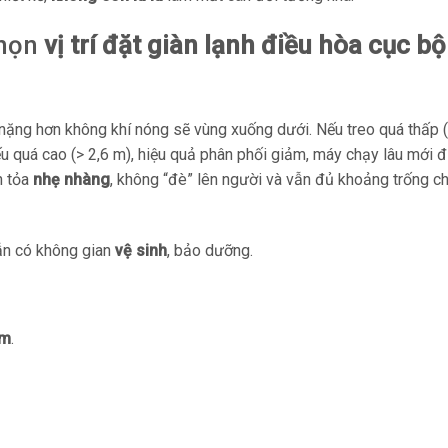
chọn
vị trí đặt giàn lạnh điều hòa cục bộ
nặng hơn không khí nóng sẽ vùng xuống dưới. Nếu treo quá thấp (
ếu quá cao (> 2,6 m), hiệu quả phân phối giảm, máy chạy lâu mới đ
n tỏa
nhẹ nhàng
, không “đè” lên người và vẫn đủ khoảng trống c
n có không gian
vệ sinh
, bảo dưỡng.
cm
.