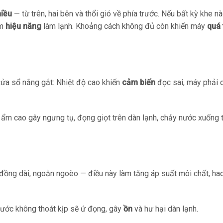
hiều
— từ trên, hai bên và thổi gió về phía trước. Nếu bất kỳ khe nà
ảm
hiệu năng
làm lạnh. Khoảng cách không đủ còn khiến máy
quá 
ửa sổ nắng gắt: Nhiệt độ cao khiến
cảm biến
đọc sai, máy phải 
 ẩm cao gây ngưng tụ, đọng giọt trên dàn lạnh, chảy nước xuống 
đồng dài, ngoằn ngoèo — điều này làm tăng áp suất môi chất, hao
Nước không thoát kịp sẽ ứ đọng, gây
ồn
và hư hại dàn lạnh.