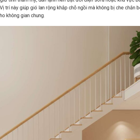
Vị trí này giúp gió lan rộng khắp chỗ ngồi mà không bị che chắn bởi
cho không gian chung.