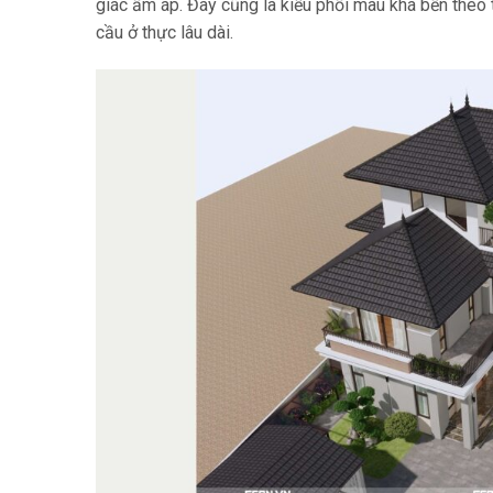
giác ấm áp. Đây cũng là kiểu phối màu khá bền theo 
cầu ở thực lâu dài.