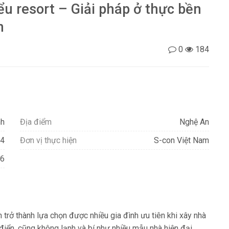
ểu resort – Giải pháp ở thực bền
n
0
184
nh
Địa điểm
Nghệ An
4
Đơn vị thực hiện
S-con Việt Nam
6
n trở thành lựa chọn được nhiều gia đình ưu tiên khi xây nhà
điển, cũng không lạnh và bí như nhiều mẫu nhà hiện đại