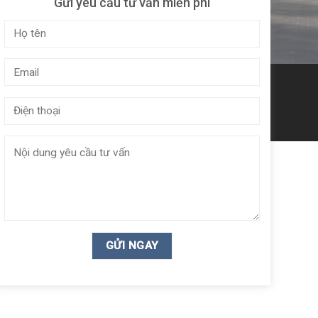
Gửi yêu cầu tư vấn miễn phí
›
HIỆM
–
TẬN TÂM
”
 sản phẩm