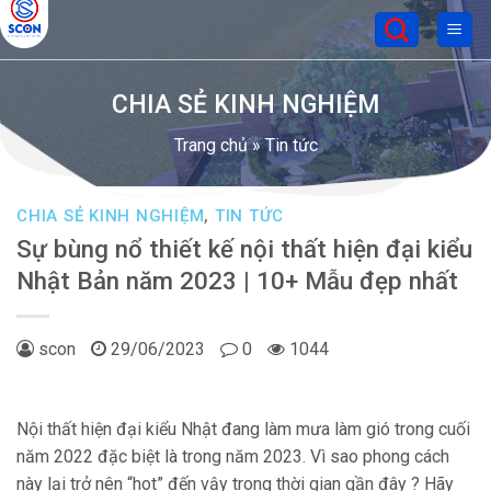
Skip
to
content
CHIA SẺ KINH NGHIỆM
Trang chủ
»
Tin tức
CHIA SẺ KINH NGHIỆM
,
TIN TỨC
Sự bùng nổ thiết kế nội thất hiện đại kiểu
Nhật Bản năm 2023 | 10+ Mẫu đẹp nhất
scon
29/06/2023
0
1044
Nội thất hiện đại kiểu Nhật đang làm mưa làm gió trong cuối
năm 2022 đặc biệt là trong năm 2023. Vì sao phong cách
này lại trở nên “hot” đến vậy trong thời gian gần đây ? Hãy