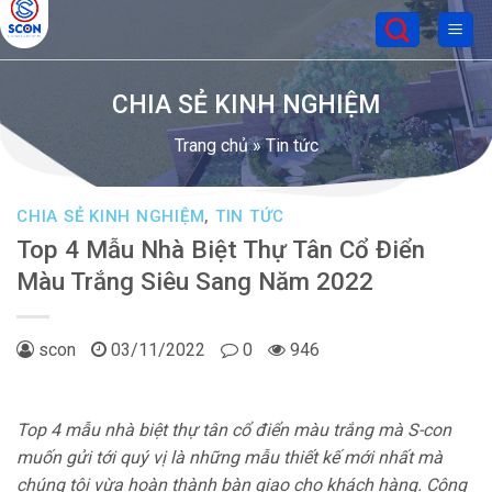
Skip
to
content
CHIA SẺ KINH NGHIỆM
Trang chủ
»
Tin tức
CHIA SẺ KINH NGHIỆM
,
TIN TỨC
Top 4 Mẫu Nhà Biệt Thự Tân Cổ Điển
Màu Trắng Siêu Sang Năm 2022
scon
03/11/2022
0
946
T
op 4 mẫu nhà biệt thự tân cổ điển màu trắng mà S-con
muốn gửi tới quý vị là những mẫu thiết kế mới nhất mà
chúng tôi vừa hoàn thành bàn giao cho khách hàng. Công